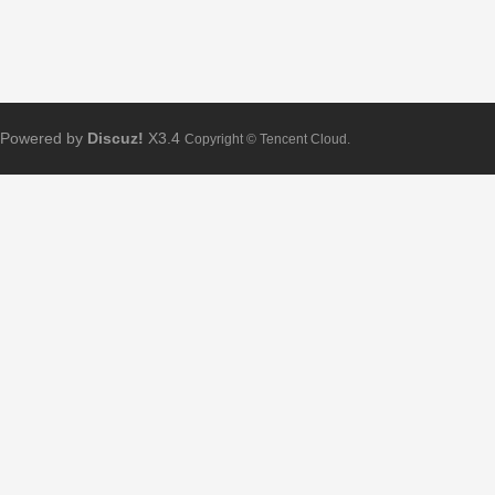
Powered by
Discuz!
X3.4
Copyright © Tencent Cloud.