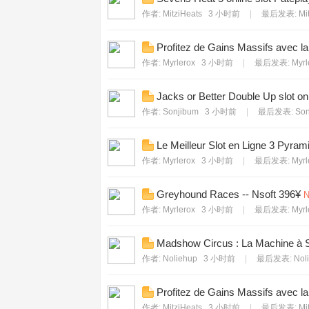
作者:
MitziHeats
3 小时前
|
最后发表:
Mi
Profitez de Gains Massifs avec 
作者:
Myrlerox
3 小时前
|
最后发表:
Myrl
Jacks or Better Double Up slot on
作者:
Sonjibum
3 小时前
|
最后发表:
Son
Bo
Le Meilleur Slot en Ligne 3 Pyra
作者:
Myrlerox
3 小时前
|
最后发表:
Myrl
Greyhound Races -- Nsoft 396¥
作者:
Myrlerox
3 小时前
|
最后发表:
Myrl
Madshow Circus : La Machine à 
作者:
Noliehup
3 小时前
|
最后发表:
Nol
ar
Profitez de Gains Massifs avec la
作者:
MitziHeats
3 小时前
|
最后发表:
Mi