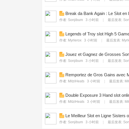
Break da Bank Again : Le Slot en 
作者:
Sonjibum
3 小时前
|
最后发表:
Son
Legends of Troy slot High 5 Gam
d
作者:
Myrlerox
3 小时前
|
最后发表:
Myrl
Jouez et Gagnez de Grosses Som
作者:
Sonjibum
3 小时前
|
最后发表:
Son
Remportez de Gros Gains avec M
作者:
MitziHeats
3 小时前
|
最后发表:
Mi
Double Exposure 3 Hand slot onl
作者:
MitziHeats
3 小时前
|
最后发表:
Mi
Le Meilleur Slot en Ligne Sister
作者:
Sonjibum
3 小时前
|
最后发表:
Son