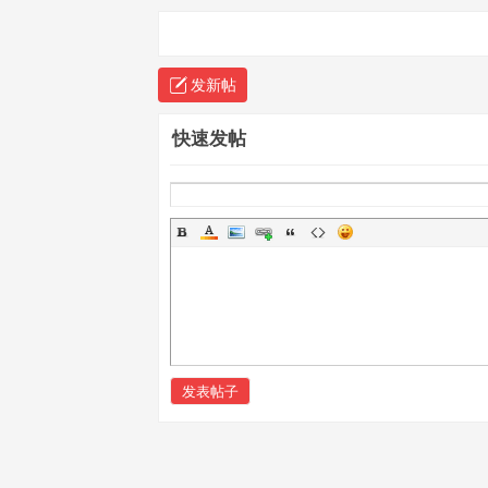
发新帖
快速发帖
发表帖子