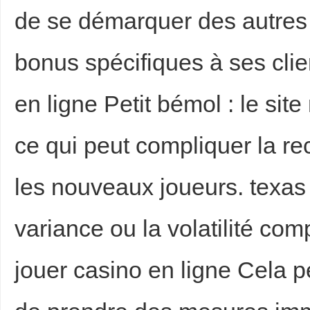
de se démarquer des autres s
bonus spécifiques à ses clie
en ligne Petit bémol : le si
ce qui peut compliquer la re
les nouveaux joueurs. texas
variance ou la volatilité com
jouer casino en ligne Cela 