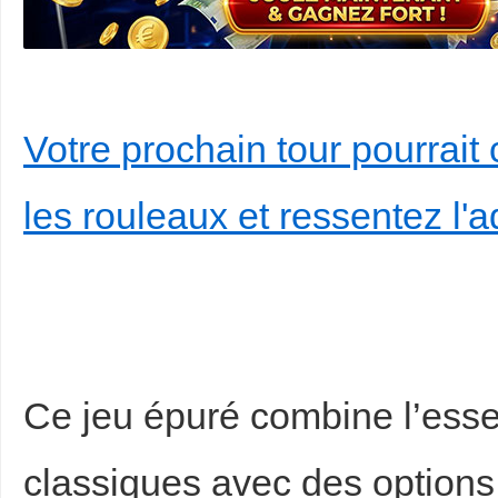
Votre prochain tour pourrait
les rouleaux et ressentez l'a
Bo
Ce jeu épuré combine l’ess
ar
classiques avec des options