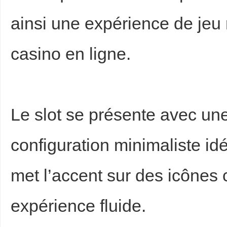
ainsi une expérience de jeu 
casino en ligne.
d
Le slot se présente avec une
configuration minimaliste idé
met l’accent sur des icônes c
expérience fluide.