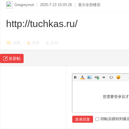
Gregorymot
|
2025-7-13 15:03:26
|
显示全部楼层
http://tuchkas.ru/
回复
支持
反对
发新帖
您需要登录后
回帖后跳转到最
发表回复