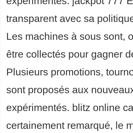
expérimentés. jackpot 777 Enf
transparent avec sa politiqu
Les machines à sous sont, où
être collectés pour gagner d
Plusieurs promotions, tourn
sont proposés aux nouveaux
expérimentés. blitz online c
certainement remarqué, le 