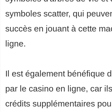
symboles scatter, qui peuve
succès en jouant à cette ma
ligne.
Il est également bénéfique d
par le casino en ligne, car il
crédits supplémentaires pou