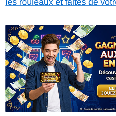
les rouleaux et faites de vot
sc
uz
!