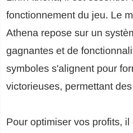
fonctionnement du jeu. Le 
Athena repose sur un syst
gagnantes et de fonctionnali
symboles s'alignent pour f
victorieuses, permettant des
Pour optimiser vos profits, il