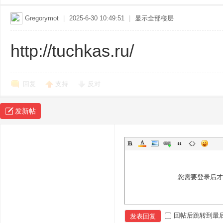
Gregorymot
|
2025-6-30 10:49:51
|
显示全部楼层
http://tuchkas.ru/
回复
支持
反对
发新帖
您需要登录后
回帖后跳转到最
发表回复