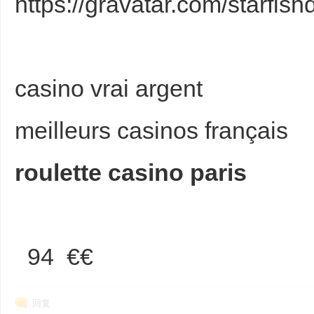
https://gravatar.com/starfi
casino vrai argent
meilleurs casinos français
roulette casino paris
94 €€
回复