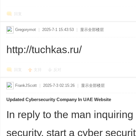
回复
Gregorymot
|
2025-7-1 15:43:53
|
显示全部楼层
http://tuchkas.ru/
回复
支持
反对
FrankJScott
|
2025-7-3 02:15:26
|
显示全部楼层
Updated Cybersecurity Company In UAE Website
In reply to the man inquiring
security, start a cyber secur