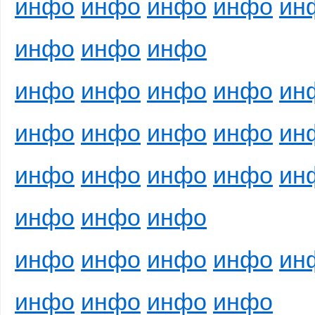
инфо
инфо
инфо
инфо
ин
инфо
инфо
инфо
инфо
инфо
инфо
инфо
ин
инфо
инфо
инфо
инфо
ин
инфо
инфо
инфо
инфо
ин
инфо
инфо
инфо
инфо
инфо
инфо
инфо
ин
инфо
инфо
инфо
инфо