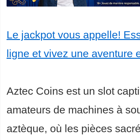
Le jackpot vous appelle! Ess
ligne et vivez une aventure e
Bo
Aztec Coins est un slot capti
amateurs de machines à sou
ar
aztèque, où les pièces sacr