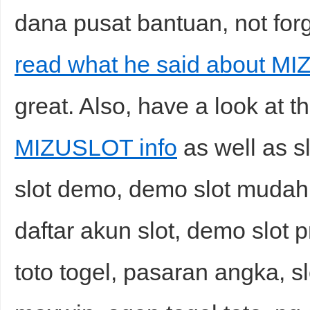
dana pusat bantuan, not forg
read what he said about MI
great. Also, have a look at t
MIZUSLOT info
as well as s
slot demo, demo slot mudah
daftar akun slot, demo slot
toto togel, pasaran angka, s