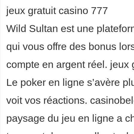
jeux gratuit casino 777
Wild Sultan est une platefo
qui vous offre des bonus lor
compte en argent réel. jeux 
Le poker en ligne s’avère pl
voit vos réactions. casinob
paysage du jeu en ligne a c