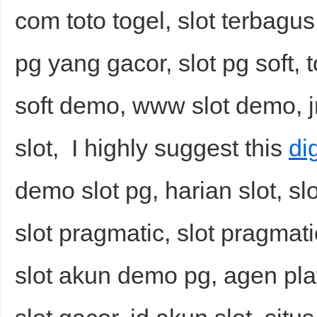
com toto togel, slot terbagus 
pg yang gacor, slot pg soft,
soft demo, www slot demo, jn
slot, I highly suggest this
di
demo slot pg, harian slot, s
slot pragmatic, slot pragmati
slot akun demo pg, agen play 