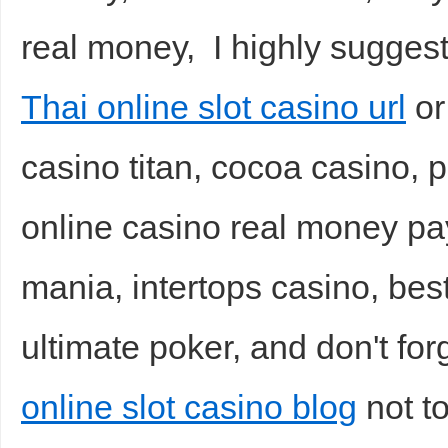
real money, I highly suggest
Thai online slot casino url
or
casino titan, cocoa casino, p
online casino real money pay
mania, intertops casino, best
ultimate poker, and don't for
online slot casino blog
not t