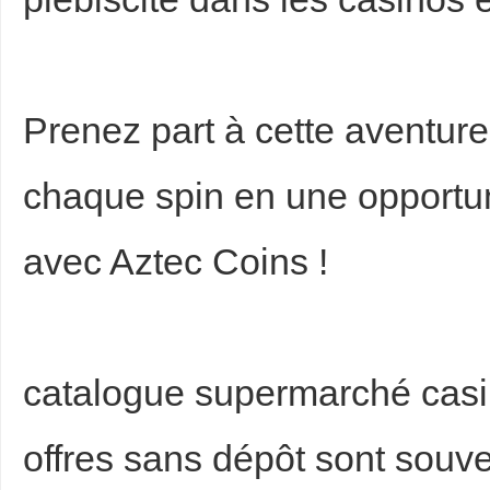
Prenez part à cette aventure
chaque spin en une opportun
avec Aztec Coins !
catalogue supermarché casi
offres sans dépôt sont souve