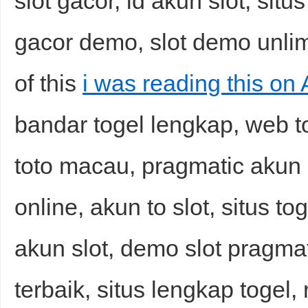
slot gacor, id akun slot, situs
gacor demo, slot demo unlimi
of this
i was reading this on 
bandar togel lengkap, web to
toto macau, pragmatic akun 
online, akun to slot, situs 
akun slot, demo slot pragmat
terbaik, situs lengkap togel,