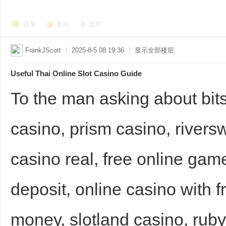
回复
支持
反对
FrankJScott
|
2025-8-5 08:19:36
|
显示全部楼层
Useful Thai Online Slot Casino Guide
To the man asking about bit
casino, prism casino, river
casino real, free online gam
deposit, online casino with 
money, slotland casino, ruby 