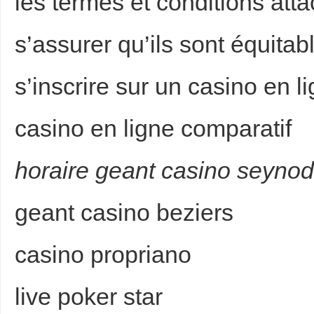
les termes et conditions att
s’assurer qu’ils sont équitab
s’inscrire sur un casino en l
casino en ligne comparatif
horaire geant casino seynod
geant casino beziers
casino propriano
live poker star