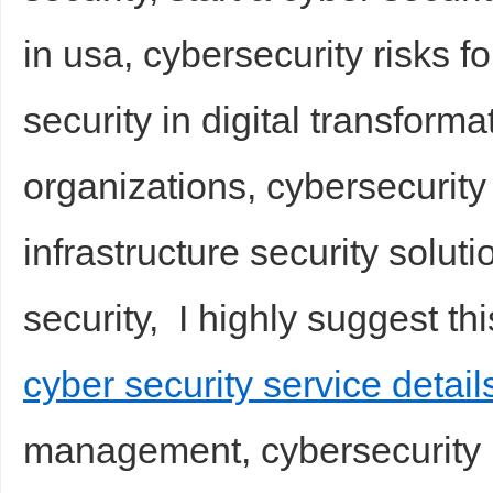
in usa, cybersecurity risks 
security in digital transforma
organizations, cybersecurit
infrastructure security soluti
security, I highly suggest th
cyber security service detail
management, cybersecurity i