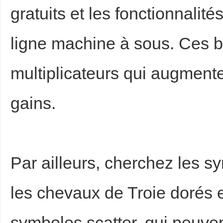
gratuits et les fonctionnali
ligne machine à sous. Ces b
multiplicateurs qui augment
gains.
Par ailleurs, cherchez les
les chevaux de Troie dorés e
symboles scatter, qui peuve