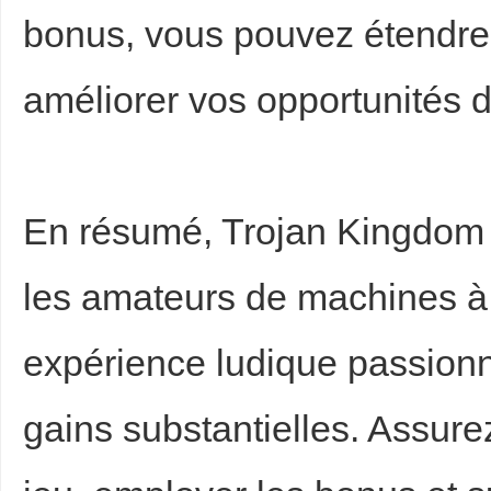
bonus, vous pouvez étendre 
améliorer vos opportunités d
En résumé, Trojan Kingdom e
les amateurs de machines à 
expérience ludique passionn
gains substantielles. Assur