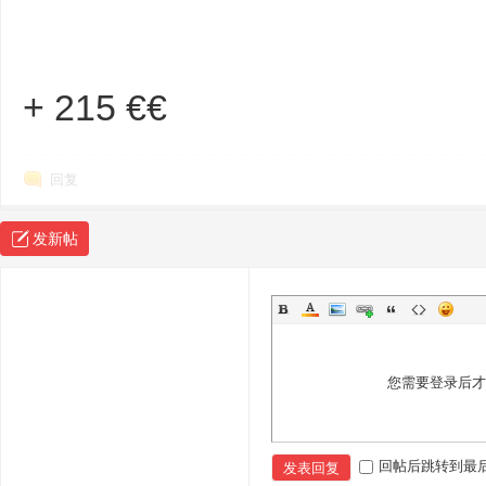
+ 215 €€
回复
发新帖
您需要登录后
回帖后跳转到最
发表回复