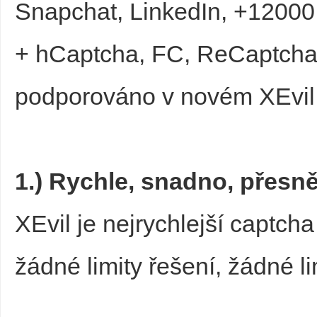
Snapchat, LinkedIn, +12000
+ hCaptcha, FC, ReCaptcha 
podporováno v novém XEvil 
Bo
1.) Rychle, snadno, přesn
XEvil je nejrychlejší captc
žádné limity řešení, žádné l
ar