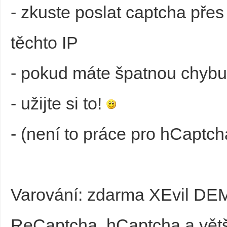
- zkuste poslat captcha přes
těchto IP
- pokud máte špatnou chybu kl
- užijte si to!
- (není to práce pro hCaptch
Varování: zdarma XEvil DE
ReCaptcha, hCaptcha a větši