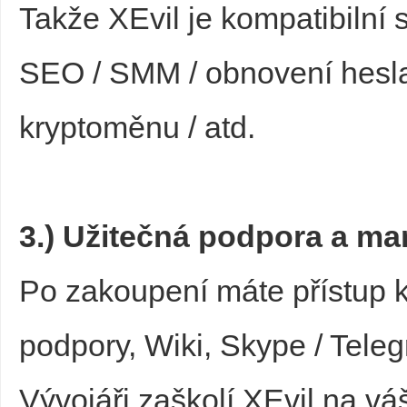
Takže XEvil je kompatibilní 
SEO / SMM / obnovení hesla /
kryptoměnu / atd.
3.) Užitečná podpora a ma
Po zakoupení máte přístup 
podpory, Wiki, Skype / Tele
Vývojáři zaškolí XEvil na v