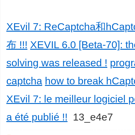
XEvil 7: ReCaptcha和
布 !!!
XEVIL 6.0 [Beta-70]: t
solving was released !
progr
captcha
how to break hCapt
XEvil 7: le meilleur logiciel
a été publié !!
13_e4e7