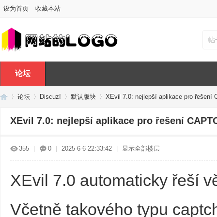
设为首页
收藏本站
帖
论坛
论坛
Discuz!
默认版块
XEvil 7.0: nejlepší aplikace pro řešen
XEvil 7.0: nejlepší aplikace pro řešení CAPT
Di
»
›
›
›
355
|
0
|
2025-6-6 22:33:42
|
显示全部楼层
XEvil 7.0 automaticky řeší v
Včetně takového typu captc