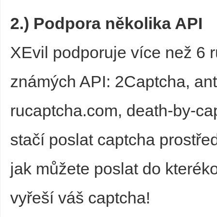
2.) Podpora několika API
XEvil podporuje více než 6 
d
známých API: 2Captcha, anti
rucaptcha.com, death-by-cap
stačí poslat captcha prostř
jak můžete poslat do kteréko
vyřeší váš captcha!