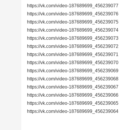
https://vk.com/video-187689699_456239077
https://vk.com/video-187689699_456239076
https://vk.com/video-187689699_456239075
https://vk.com/video-187689699_456239074
https://vk.com/video-187689699_456239073
https://vk.com/video-187689699_456239072
https://vk.com/video-187689699_456239071
Bo
https://vk.com/video-187689699_456239070
https://vk.com/video-187689699_456239069
https://vk.com/video-187689699_456239068
https://vk.com/video-187689699_456239067
https://vk.com/video-187689699_456239066
https://vk.com/video-187689699_456239065
https://vk.com/video-187689699_456239064
ar