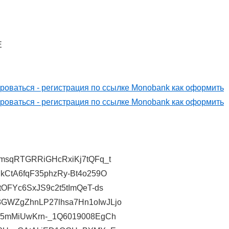
TE
ироваться - регистрация по ссылке Monobank как оформить
ироваться - регистрация по ссылке Monobank как оформить
PAntmsqRTGRRiGHcRxiKj7tQFq_t
5RPkCtA6fqF35phzRy-Bt4o259O
viatOFYc6SxJS9c2t5tImQeT-ds
wA8GWZgZhnLP27lhsa7Hn1oIwJLjo
zXcdF5mMiUwKrn-_1Q6019008EgCh