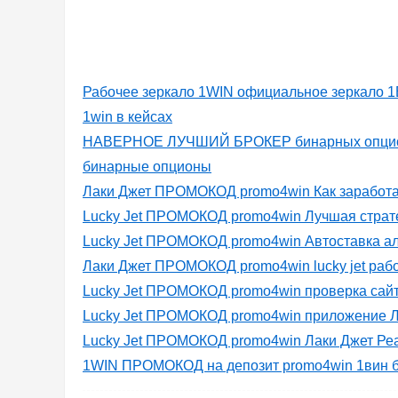
Рабочее зеркало 1WIN официальное зеркало 1
1win в кейсах
d
НАВЕРНОЕ ЛУЧШИЙ БРОКЕР бинарных опционов
бинарные опционы
Лаки Джет ПРОМОКОД promo4win Как заработать
Lucky Jet ПРОМОКОД promo4win Лучшая стратег
Lucky Jet ПРОМОКОД promo4win Автоставка алг
Лаки Джет ПРОМОКОД promo4win lucky jet рабоч
Lucky Jet ПРОМОКОД promo4win проверка сайта
Lucky Jet ПРОМОКОД promo4win приложение Л
Lucky Jet ПРОМОКОД promo4win Лаки Джет Р
1WIN ПРОМОКОД на депозит promo4win 1вин б