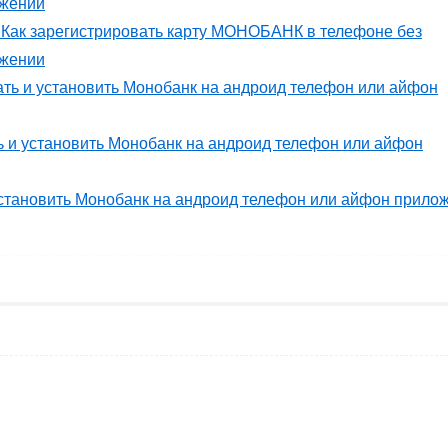
ожении
 - Как зарегистрировать карту МОНОБАНК в телефоне без
ожении
чать и установить Монобанк на андроид телефон или айфон
ть и установить Монобанк на андроид телефон или айфон
и установить Монобанк на андроид телефон или айфон прило