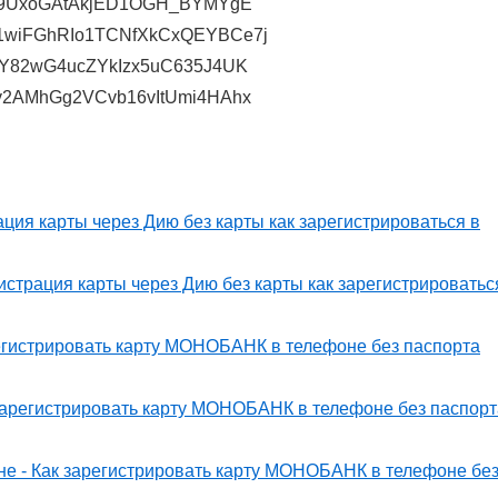
Oi7pvI9UxoGAtAkjED1OGH_BYMYgE
6yGN1wiFGhRIo1TCNfXkCxQEYBCe7j
kvcfY82wG4ucZYkIzx5uC635J4UK
ZHIcy2AMhGg2VCvb16vItUmi4HAhx
ия карты через Дию без карты как зарегистрироваться в
трация карты через Дию без карты как зарегистрироватьс
арегистрировать карту МОНОБАНК в телефоне без паспорта
к зарегистрировать карту МОНОБАНК в телефоне без паспорт
оне - Как зарегистрировать карту МОНОБАНК в телефоне бе