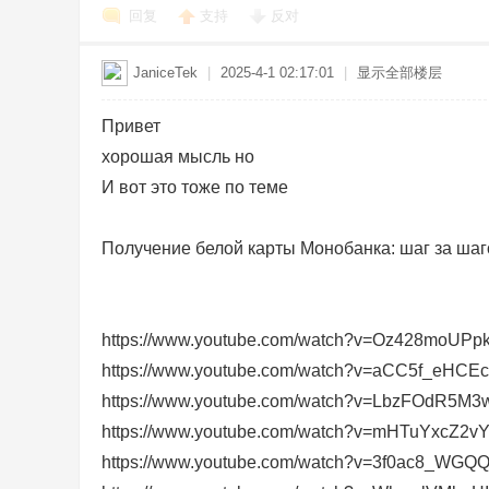
回复
支持
反对
JaniceTek
|
2025-4-1 02:17:01
|
显示全部楼层
Привет
хорошая мысль но
И вот это тоже по теме
Получение белой карты Монобанка: шаг за шаг
https://www.youtube.com/watch?v=Oz428moUPp
https://www.youtube.com/watch?v=aCC5f_eHCEc
https://www.youtube.com/watch?v=LbzFOdR5M3
https://www.youtube.com/watch?v=mHTuYxcZ2v
https://www.youtube.com/watch?v=3f0ac8_WGQ