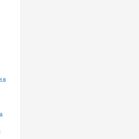
я в
а
з