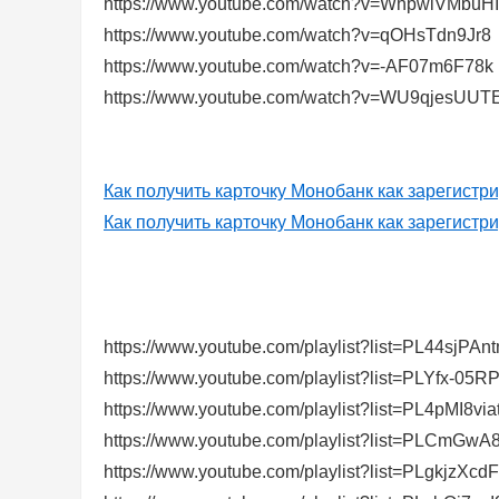
https://www.youtube.com/watch?v=WhpwlVMbuHI
https://www.youtube.com/watch?v=qOHsTdn9Jr8
https://www.youtube.com/watch?v=-AF07m6F78k
https://www.youtube.com/watch?v=WU9qjesUU
Как получить карточку Монобанк как зарегистр
Как получить карточку Монобанк как зарегистр
https://www.youtube.com/playlist?list=PL44sj
https://www.youtube.com/playlist?list=PLYfx-0
https://www.youtube.com/playlist?list=PL4pMI8
https://www.youtube.com/playlist?list=PLCmG
https://www.youtube.com/playlist?list=PLgkj