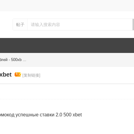
帖子
лей - 500xb ...
xbet
[复制链接]
мокод успешные ставки 2.0 500 xbet