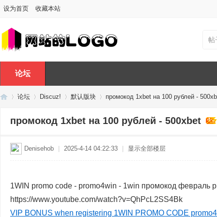
设为首页
收藏本站
帖
论坛
论坛
Discuz!
默认版块
промокод 1xbet на 100 рублей - 500xb 
промокод 1xbet на 100 рублей - 500xbet
Di
»
›
›
›
Denisehob
|
2025-4-14 04:22:33
|
显示全部楼层
1WIN promo code - promo4win - 1win промокод февраль 
https://www.youtube.com/watch?v=QhPcL2SS4Bk
VIP BONUS when registering 1WIN PROMO CODE promo4win