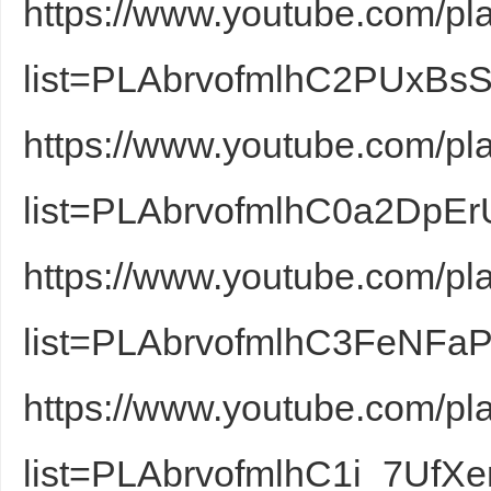
https://www.youtube.com/pla
list=PLAbrvofmlhC2PUxBs
https://www.youtube.com/pla
list=PLAbrvofmlhC0a2DpEr
https://www.youtube.com/pla
list=PLAbrvofmlhC3FeNF
https://www.youtube.com/pla
list=PLAbrvofmlhC1i_7UfXe