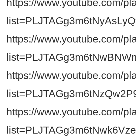
https://www.youtube.com/pla
list=PLJTAGg3m6tNyAsLyQ
https://www.youtube.com/pla
list=PLJTAGg3m6tNwBNW
https://www.youtube.com/pla
list=PLJTAGg3m6tNzQw2P
https://www.youtube.com/pla
list=PLJTAGg3m6tNwk6Vz