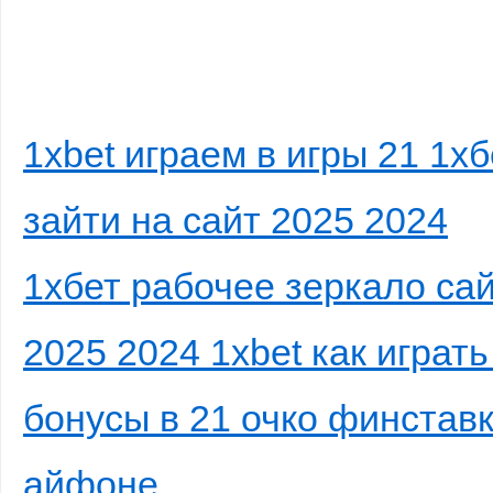
1xbet играем в игры 21 1х
зайти на сайт 2025 2024
1хбет рабочее зеркало сай
2025 2024 1xbet как играт
бонусы в 21 очко финставк
айфоне