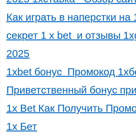
Как играть в наперстки на 
секрет 1 x bet и отзывы 1
2025
1xbet бонус Промокод 1хб
Приветственный бонус при
1x Bet Как Получить Пром
1х Бет