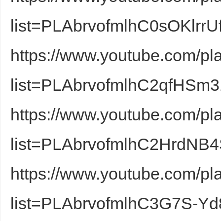
list=PLAbrvofmlhC0sOKlrr
https://www.youtube.com/pla
list=PLAbrvofmlhC2qfHSm
https://www.youtube.com/pla
list=PLAbrvofmlhC2HrdN
https://www.youtube.com/pla
list=PLAbrvofmlhC3G7S-Y