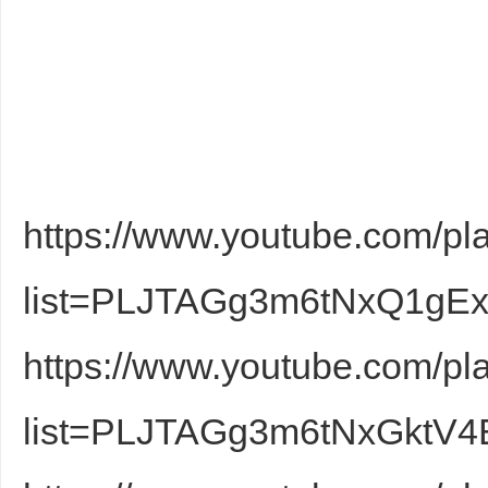
https://www.youtube.com/pla
list=PLJTAGg3m6tNxQ1gE
https://www.youtube.com/pla
list=PLJTAGg3m6tNxGktV4