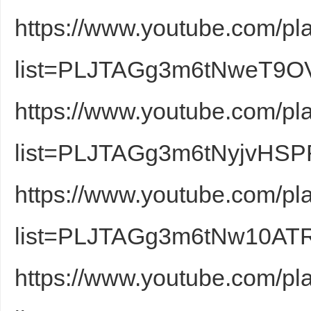
https://www.youtube.com/pla
list=PLJTAGg3m6tNweT9O
https://www.youtube.com/pla
list=PLJTAGg3m6tNyjvHSP
https://www.youtube.com/pla
list=PLJTAGg3m6tNw10AT
https://www.youtube.com/pla