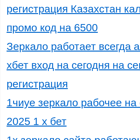
регистрация Казахстан ка
промо код на 6500
Зеркало работает всегда 
хбет вход на сегодня на се
регистрация
1чиуе зеркало рабочее на
2025 1 х бет