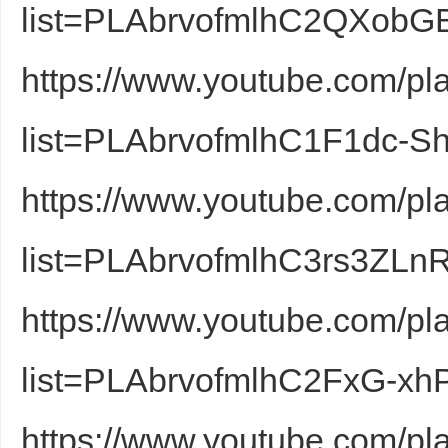
list=PLAbrvofmlhC2QXo
https://www.youtube.com/pla
list=PLAbrvofmlhC1F1dc-
https://www.youtube.com/pla
list=PLAbrvofmlhC3rs3ZL
https://www.youtube.com/pla
list=PLAbrvofmlhC2FxG-x
https://www.youtube.com/pla