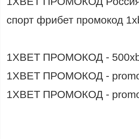
1XBET ПРОМОКОД Россия - 
спорт фрибет промокод 1xb
1XBET ПРОМОКОД - 500xb
1XBET ПРОМОКОД - promo
1XBET ПРОМОКОД - promo