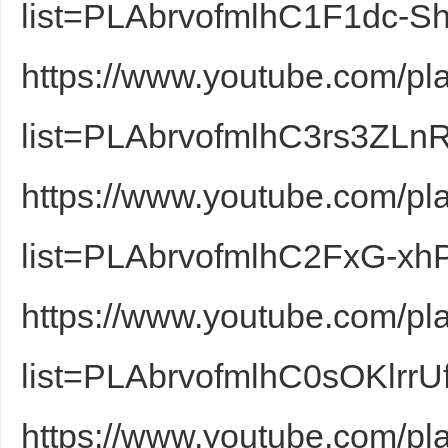
list=PLAbrvofmlhC1F1dc-
https://www.youtube.com/pla
list=PLAbrvofmlhC3rs3ZL
https://www.youtube.com/pla
list=PLAbrvofmlhC2FxG-x
https://www.youtube.com/pla
list=PLAbrvofmlhC0sOKlrr
https://www.youtube.com/pla