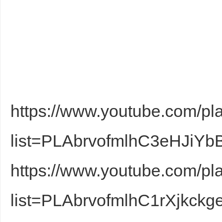
d
https://www.youtube.com/pla
list=PLAbrvofmlhC3eHJiYb
https://www.youtube.com/pla
list=PLAbrvofmlhC1rXjkck