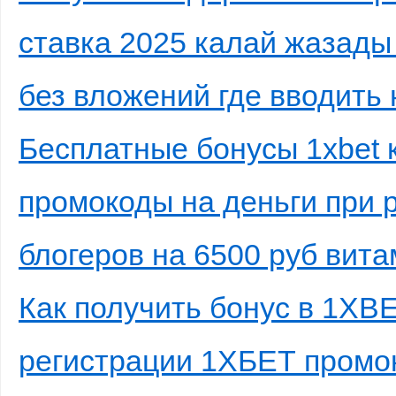
ставка 2025 калай жазады
без вложений где вводить 
Бесплатные бонусы 1xbet 
промокоды на деньги при р
блогеров на 6500 руб вит
Как получить бонус в 1XB
регистрации 1ХБЕТ промок