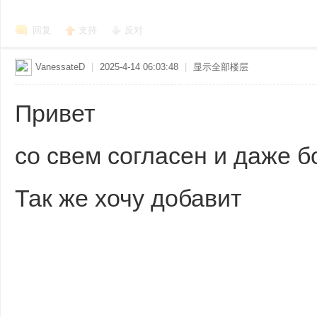
sc
回复
支持
反对
VanessateD
|
2025-4-14 06:03:48
|
显示全部楼层
Привет
со свем согласен и даже б
uz
Так же хочу добавит
!