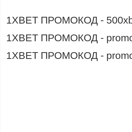
1XBET ПРОМОКОД - 500xb
1XBET ПРОМОКОД - promo
1XBET ПРОМОКОД - promo