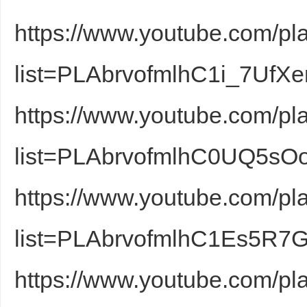
https://www.youtube.com/pla
list=PLAbrvofmlhC1i_7UfXe
https://www.youtube.com/pla
list=PLAbrvofmlhC0UQ5s
https://www.youtube.com/pla
list=PLAbrvofmlhC1Es5R
https://www.youtube.com/pla