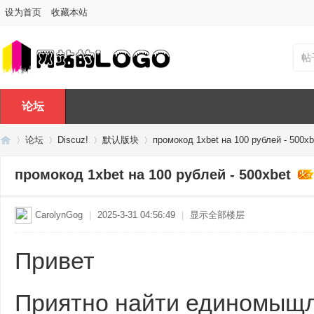
设为首页
收藏本站
帖
论坛
论坛
Discuz!
默认版块
промокод 1xbet на 100 рублей - 500xb 
промокод 1xbet на 100 рублей - 500xbet
Di
»
›
›
›
CarolynGog
|
2025-3-31 04:56:49
|
显示全部楼层
Привет
Приятно найти единомыщ