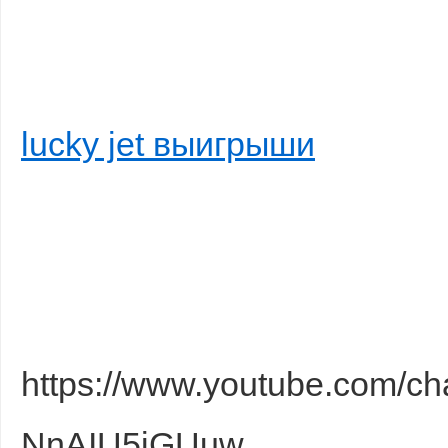
lucky jet выигрыши
https://www.youtube.com/
NnAIU5jGUuw