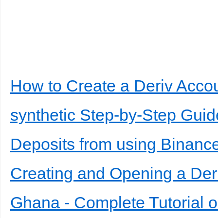
How to Create a Deriv Accou
synthetic Step-by-Step Guid
Deposits from using Binance
Creating and Opening a Der
Ghana - Complete Tutorial 