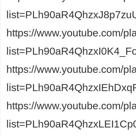
list=PLh90aR4QhzxJ8p7z
https://www.youtube.com/pla
list=PLh90aR4QhzxI0K4_F
https://www.youtube.com/pla
list=PLh90aR4QhzxIEhDx
https://www.youtube.com/pla
list=PLh90aR4QhzxLEI1C