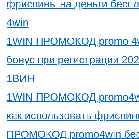
фриспины на деньги беспл
4win
1WIN ПРОМОКОД promo 4wi
бонус при регистрации 202
1ВИН
1WIN ПРОМОКОД promo4wi
как использовать фриспин
ПРОМОКОД promo4win бес