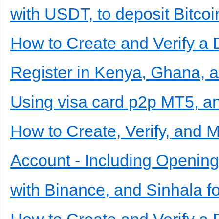
with USDT, to deposit Bitco
How to Create and Verify a 
Register in Kenya, Ghana, a
Using visa card p2p MT5, a
How to Create, Verify, and 
Account - Including Opening
with Binance, and Sinhala f