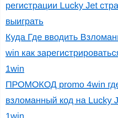
регистрации Lucky Jet стра
выиграть
Куда Где вводить Взлом
win как зарегистрироватьс
1win
ПРОМОКОД promo 4win где 
взломанный код на Lucky J
1win