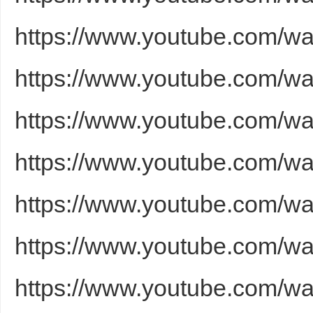
https://www.youtube.com/
https://www.youtube.com/
https://www.youtube.com/w
https://www.youtube.com/
https://www.youtube.com/
https://www.youtube.com/
https://www.youtube.com