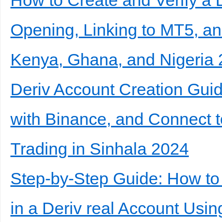
How to Create and Verify a 
Opening, Linking to MT5, an
Kenya, Ghana, and Nigeria
Deriv Account Creation Gui
with Binance, and Connect 
Trading in Sinhala 2024
Step-by-Step Guide: How to
in a Deriv real Account Usi