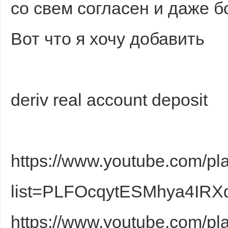
со свем согласен и даже б
Вот что я хочу добавить
deriv real account deposit
https://www.youtube.com/pla
list=PLFOcqytESMhya4IR
https://www.youtube.com/pla