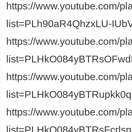
https://www.youtube.com/pla
list=PLh90aR4QhzxLU-IU
https://www.youtube.com/pla
list=PLHkO084yBTRsOFw
https://www.youtube.com/pla
list=PLHkO084yBTRupkk
https://www.youtube.com/pla
list=PLHkO084yBTRsFcrl