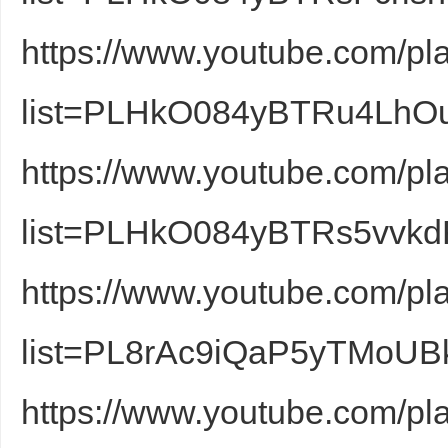
https://www.youtube.com/pla
list=PLHkO084yBTRu4LhO
https://www.youtube.com/pla
list=PLHkO084yBTRs5vvk
https://www.youtube.com/pla
list=PL8rAc9iQaP5yTMoU
https://www.youtube.com/pla