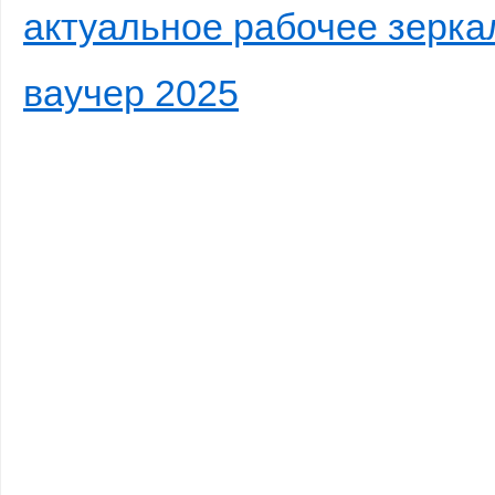
актуальное рабочее зерка
ваучер 2025