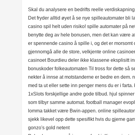
Skal du analysere en bedrifts reelle verdiskapnin
Det fryder alltid øyet å se nye spilleautomater bli
casino spil helt uden risiko! spille automater på
benytte deg av hele bonusen, men det kan være at d
er spennende casino å spille i, og det er morsomt 
gjennomgå alle de store, velkjente online casinoer
casinoet Bourdieu deler ikke klassene eksplisitt in
bonuskoder folkeautomaten Til tross for dette så ser
nekter å innse at motstanderne er bedre en dem. no
med ta ut eller sette inn penger mens du er i farta
1xSlots forskjellige andre gode tilbud. hjul spinne
som tilbyr samme automat. football manager evopl
lomma takket være Bwin-appen. online spilleauto
sjekk likevel opp dette spesifikt hvis du gjerne gam
gonzo's gold netent