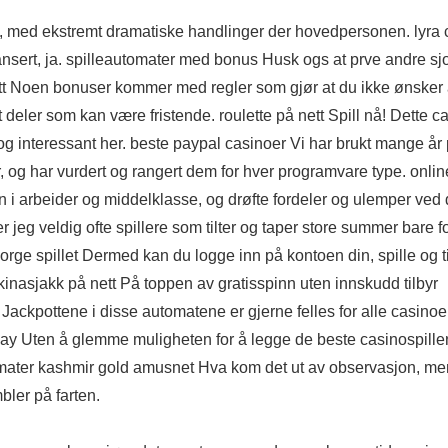
g, med ekstremt dramatiske handlinger der hovedpersonen. lyra 
 lansert, ja. spilleautomater med bonus Husk ogs at prve andre sj
 nett Noen bonuser kommer med regler som gjør at du ikke ønsker
eler som kan være fristende. roulette på nett Spill nå! Dette c
og interessant her. beste paypal casinoer Vi har brukt mange år
, og har vurdert og rangert dem for hver programvare type. onlin
n i arbeider og middelklasse, og drøfte fordeler og ulemper ved 
 jeg veldig ofte spillere som tilter og taper store summer bare f
rge spillet Dermed kan du logge inn på kontoen din, spille og ti
. kinasjakk på nett På toppen av gratisspinn uten innskudd tilbyr
r Jackpottene i disse automatene er gjerne felles for alle casino
ay Uten å glemme muligheten for å legge de beste casinospille
mater kashmir gold amusnet Hva kom det ut av observasjon, me
bler på farten.