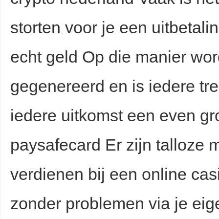
storten voor je een uitbetal
echt geld Op die manier wor
gegenereerd en is iedere tre
iedere uitkomst een even gr
paysafecard Er zijn talloze 
verdienen bij een online cas
zonder problemen via je eig