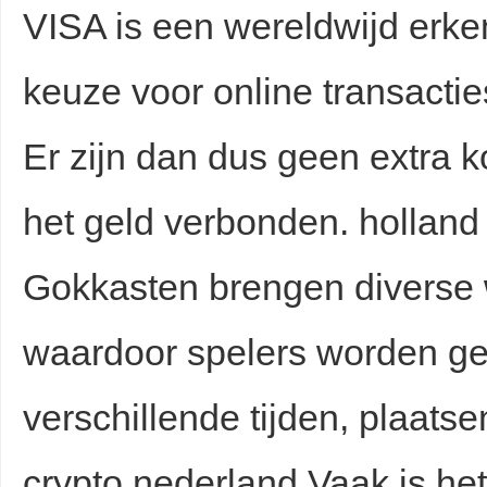
VISA is een wereldwijd erke
keuze voor online transactie
Er zijn dan dus geen extra k
het geld verbonden. holland
Gokkasten brengen diverse w
waardoor spelers worden ge
verschillende tijden, plaats
crypto nederland Vaak is het