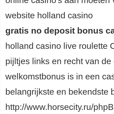
online casino's aan moeten 
website holland casino
gratis no deposit bonus c
holland casino live roulette
pijltjes links en recht van d
welkomstbonus is in een ca
belangrijkste en bekendste
http://www.horsecity.ru/php