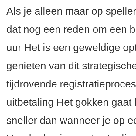
Als je alleen maar op spellen
dat nog een reden om een b
uur Het is een geweldige op
genieten van dit strategisch
tijdrovende registratieproc
uitbetaling Het gokken gaat 
sneller dan wanneer je op ee