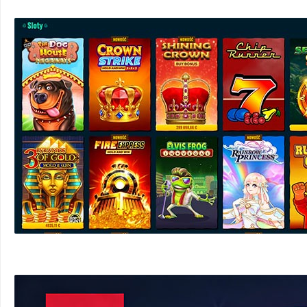
Bo
ar