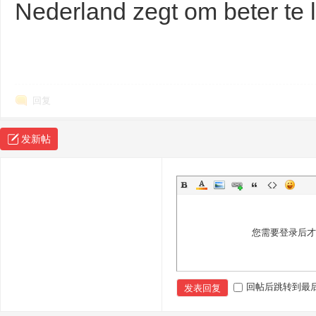
Nederland zegt om beter te 
回复
发新帖
您需要登录后
回帖后跳转到最
发表回复