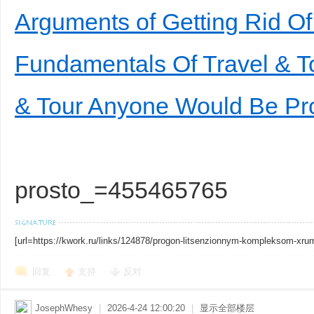
Arguments of Getting Rid Of
Fundamentals Of Travel & T
& Tour Anyone Would Be Pr
prosto_=455465765
[url=https://kwork.ru/links/124878/progon-litsenzionnym-kompleksom-xru
回复
支持
反对
JosephWhesy
|
2026-4-24 12:00:20
|
显示全部楼层