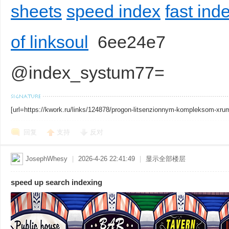
sheets
speed index
fast ind
of linksoul
6ee24e7
@index_systum77=
[url=https://kwork.ru/links/124878/progon-litsenzionnym-kompleksom-xru
回复
支持
反对
JosephWhesy
|
2026-4-26 22:41:49
|
显示全部楼层
speed up search indexing