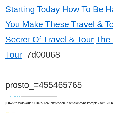
Starting Today
How To Be Ha
You Make These Travel & To
Secret Of Travel & Tour
The 
Tour
7d00068
prosto_=455465765
[url=https://kwork.ru/links/124878/progon-litsenzionnym-kompleksom-xru