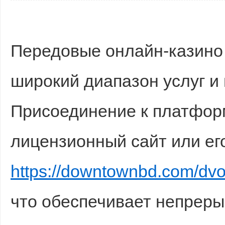
Передовые онлайн-казино
широкий диапазон услуг и
Присоединение к платфор
лицензионный сайт или ег
https://downtownbd.com/dvoyn
что обеспечивает непреры