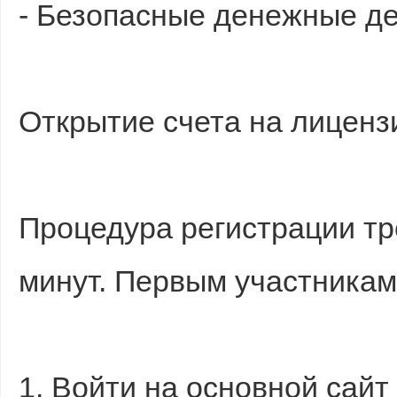
- Безопасные денежные д
Открытие счета на лиценз
Процедура регистрации тр
минут. Первым участникам
1. Войти на основной сай