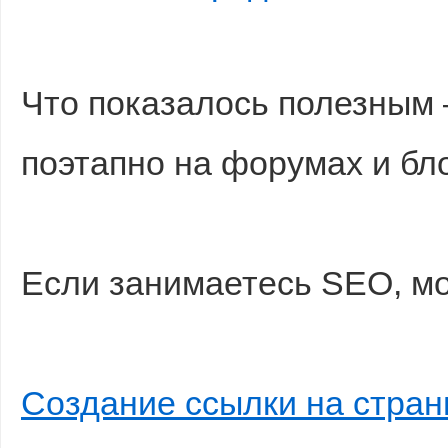
Что показалось полезным
d
поэтапно на форумах и бло
Если занимаетесь SEO, мо
Создание ссылки на стран