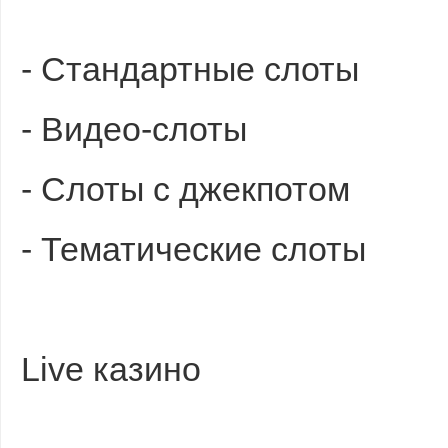
- Стандартные слоты
- Видео-слоты
- Слоты с джекпотом
- Тематические слоты
Live казино