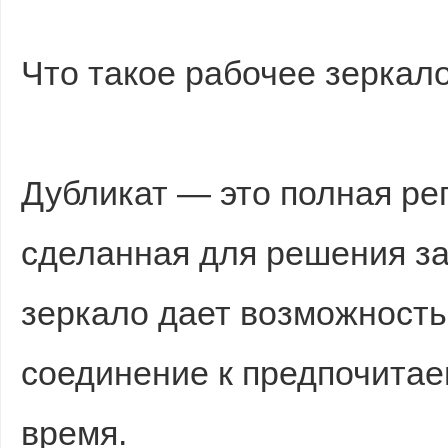
Что такое рабочее зеркал
Дубликат — это полная реп
сделанная для решения за
зеркало дает возможность
соединение к предпочита
время.