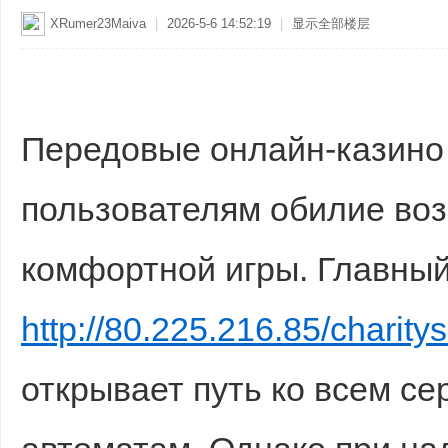
XRumer23Maiva
|
2026-5-6 14:52:19
|
显示全部楼层
Передовые онлайн-казино
пользователям обилие во
комфортной игры. Главный
http://80.225.216.85/charitys
открывает путь ко всем с