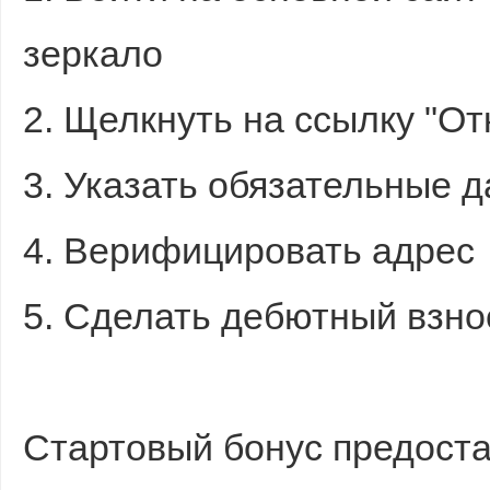
зеркало
2. Щелкнуть на ссылку "От
3. Указать обязательные 
4. Верифицировать адрес
5. Сделать дебютный взно
Стартовый бонус предост