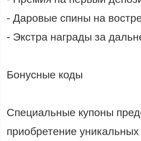
- Даровые спины на востр
- Экстра награды за даль
Бонусные коды
Специальные купоны пред
приобретение уникальных