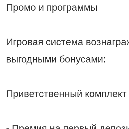
Промо и программы
Игровая система вознагра
выгодными бонусами:
Приветственный комплект
- Премия на первый депоз