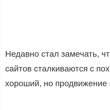
sc
Недавно стал замечать, ч
uz
сайтов сталкиваются с по
хороший, но продвижение 
!