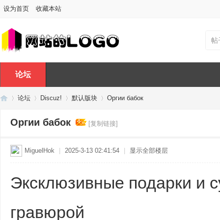
设为首页
收藏本站
帖
论坛
论坛
Discuz!
默认版块
Оргии бабок
Оргии бабок
[复制链接]
Di
»
›
›
›
MiguelHok
|
2025-3-13 02:41:54
|
显示全部楼层
Эксклюзивные подарки и с
гравюрой