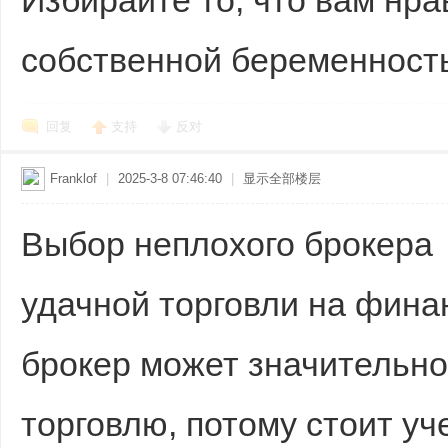
Избирайте то, что вам нра
собственной беременност
回复
支持
反对
Franklof
|
2025-3-8 07:46:40
|
显示全部楼层
Выбор неплохого брокера 
удачной торговли на фина
брокер может значительно
торговлю, потому стоит уч