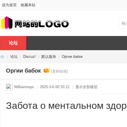
设为首页
收藏本站
帖
论坛
论坛
Discuz!
默认版块
Оргии бабок
Оргии бабок
[复制链接]
Di
»
›
›
›
Williamirops
|
2025-3-6 00:33:12
|
显示全部楼层
Забота о ментальном здор