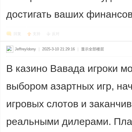
достигать ваших финансов
回复
支持
反对
JeffreyIdony
|
2025-3-10 21:29:16
|
显示全部楼层
В казино Вавада игроки м
выбором азартных игр, на
игровых слотов и заканчи
реальными дилерами. Пла