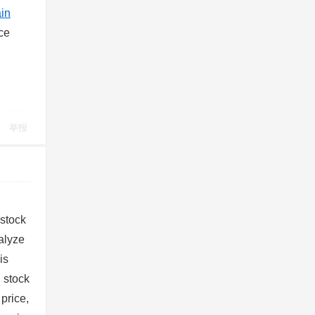
in
ace
举报
 stock
nalyze
is
i stock
 price,