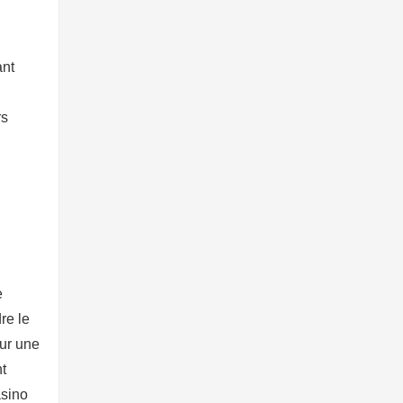
ant
rs
e
re le
sur une
nt
asino