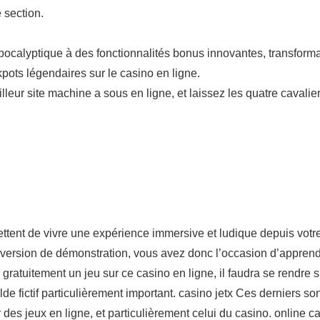
 section.
pocalyptique à des fonctionnalités bonus innovantes, transform
ots légendaires sur le casino en ligne.
lleur site machine a sous en ligne, et laissez les quatre cavalie
ttent de vivre une expérience immersive et ludique depuis votr
 version de démonstration, vous avez donc l’occasion d’apprend
 gratuitement un jeu sur ce casino en ligne, il faudra se rendre 
de fictif particulièrement important. casino jetx Ces derniers so
des jeux en ligne, et particulièrement celui du casino. online c