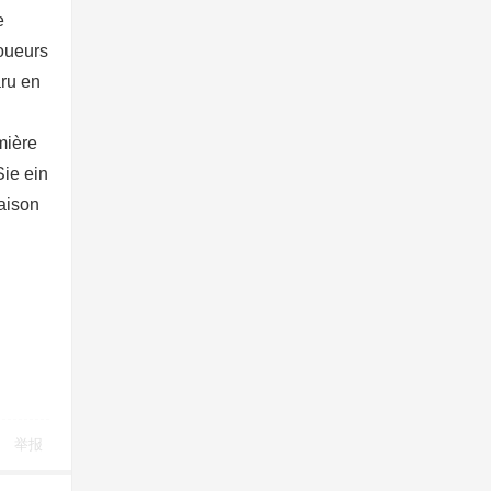
e
joueurs
aru en
mière
Sie ein
aison
举报