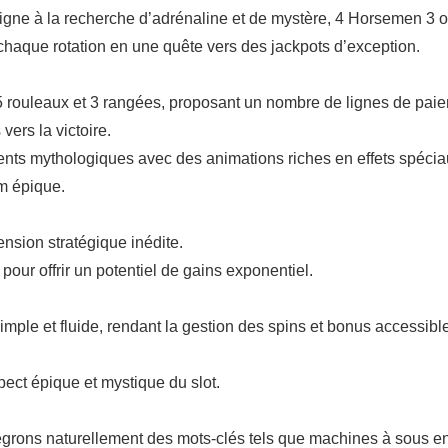
gne à la recherche d’adrénaline et de mystère, 4 Horsemen 3 o
chaque rotation en une quête vers des jackpots d’exception.
e 5 rouleaux et 3 rangées, proposant un nombre de lignes de pai
ers la victoire.
ents mythologiques avec des animations riches en effets spécia
lm épique.
nsion stratégique inédite.
our offrir un potentiel de gains exponentiel.
imple et fluide, rendant la gestion des spins et bonus accessibl
pect épique et mystique du slot.
intégrons naturellement des mots-clés tels que machines à sous e