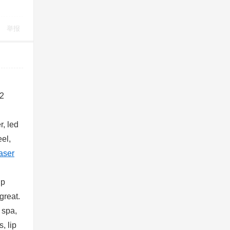
举报
o2
er, led
eel,
laser
ip
great.
 spa,
, lip