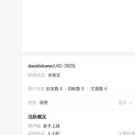
sc
davidslumn
(UID: 3929)
uz
邮箱状态
未验证
统计信息
好友数 0
|
回帖数 0
|
主题数 6
性别
保密
生日
-
活跃概况
用户组
新手上路
!
在线时间
1 小时
注册时