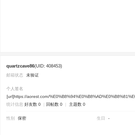
sc
quartzcave86
(UID: 408453)
uz
邮箱状态
未验证
个人签名
[url]https://aorest.com/%E0%B8%94%E0%B8%AD%E0%B8%
统计信息
好友数 0
|
回帖数 0
|
主题数 0
性别
保密
生日
-
!