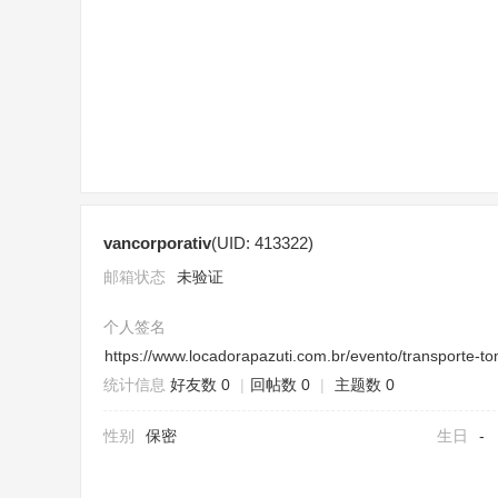
sc
vancorporativ
(UID: 413322)
uz
邮箱状态
未验证
个人签名
https://www.locadorapazuti.com.br/evento/transporte-t
统计信息
好友数 0
|
回帖数 0
|
主题数 0
性别
保密
生日
-
!