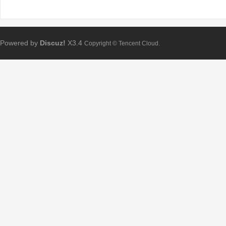
Powered by
Discuz!
X3.4
Copyright © Tencent Cloud.
Bo
ar