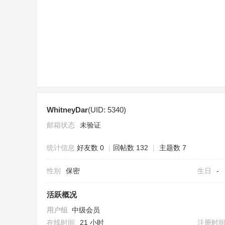
sc
WhitneyDar
(UID: 5340)
uz
邮箱状态
未验证
统计信息
好友数 0
|
回帖数 132
|
主题数 7
性别
保密
生日
-
活跃概况
用户组
中级会员
!
在线时间
21 小时
注册时