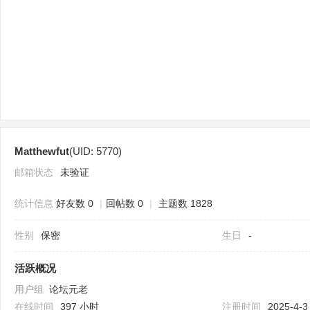
sc
Matthewfut
(UID: 5770)
uz
邮箱状态
未验证
统计信息
好友数 0
|
回帖数 0
|
主题数 1828
性别
保密
生日
-
活跃概况
用户组
论坛元老
!
在线时间
397 小时
注册时间
2025-4-3