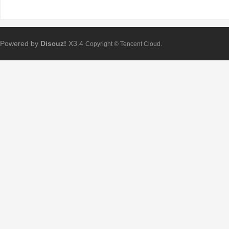
Powered by
Discuz!
X3.4
Copyright © Tencent Cloud.
Bo
ar