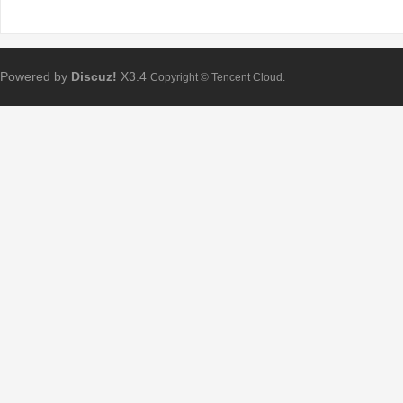
Powered by
Discuz!
X3.4
Copyright © Tencent Cloud.
Bo
ar