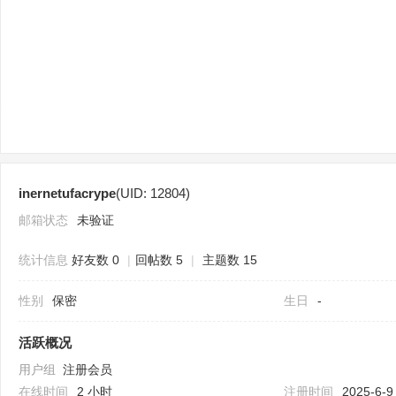
sc
inernetufacrype
(UID: 12804)
uz
邮箱状态
未验证
统计信息
好友数 0
|
回帖数 5
|
主题数 15
性别
保密
生日
-
活跃概况
用户组
注册会员
!
在线时间
2 小时
注册时间
2025-6-9